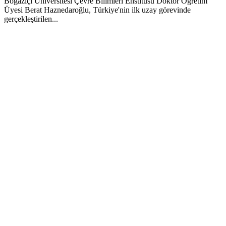
Boğaziçi Üniversitesi Çevre Bilimleri Enstitüsü Doktor Öğretim
Üyesi Berat Haznedaroğlu, Türkiye'nin ilk uzay görevinde
gerçekleştirilen...